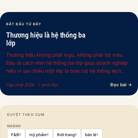
BẮT ĐẦU TỪ ĐÂY
Thương hiệu là hệ thống ba
lớp
Thương hiệu không phải logo, không phải bộ màu.
Đây là cách nhìn hệ thống ba lớp giúp doanh nghiệp
hiểu vì sao thiếu một lớp là toàn bộ hệ thống lệch.
Đọc bài →
Cập nhật 2026 · 7 phút đọc
DUYỆT THEO CỤM
NGÀNH
F&B
mỹ phẩm
thời trang
bán lẻ
6
6
6
5