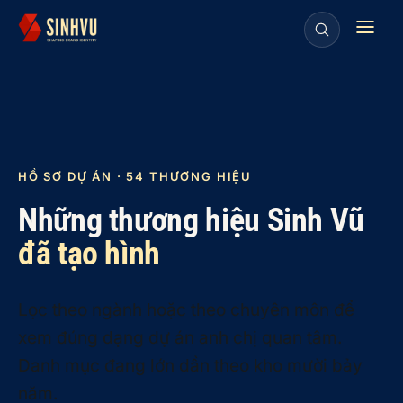
HỒ SƠ DỰ ÁN · 54 THƯƠNG HIỆU
Những thương hiệu Sinh Vũ
đã tạo hình
Lọc theo ngành hoặc theo chuyên môn để
xem đúng dạng dự án anh chị quan tâm.
Danh mục đang lớn dần theo kho mười bảy
năm.